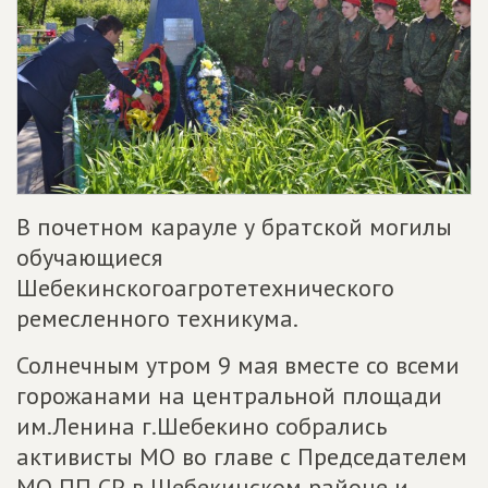
В почетном карауле у братской могилы
обучающиеся
Шебекинскогоагротетехнического
ремесленного техникума.
Солнечным утром 9 мая вместе со всеми
горожанами на центральной площади
им.Ленина г.Шебекино собрались
активисты МО во главе с Председателем
МО ПП СР в Шебекинском районе и