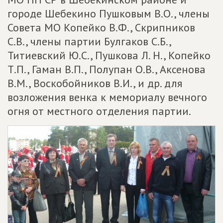
городе Шебекино Пушковым В.О., члены
Совета МО Копейко В.Ф., Скрипников
С.В., члены партии Булгаков С.Б.,
Титиевский Ю.С., Пушкова Л. Н., Копейко
Т.П., Гаман В.П., Полупан О.В., Аксенова
В.М., Воскобойников В.И., и др. для
возложения венка к мемориалу вечного
огня от местного отделения партии.