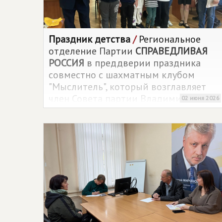
Праздник детства
/
Региональное
отделение Партии
СПРАВЕДЛИВАЯ
РОССИЯ
в преддверии праздника
совместно с шахматным клубом
"Мыслитель", который возглавляет
член Совета партии Владимир
02 июня 2026
Павлович Зацепин, провели
шахматный турнир для детей. В зал
областной библиотеки, где за
шахматными досками сражались и их
взрослые коллеги, пришли около
десятка юных любителей настольной
игры. Матчи проводились вкруговую,
все против всех, невзирая на возраст.
Детки показали отличную игру, и не
один взрослый в этот день с редким