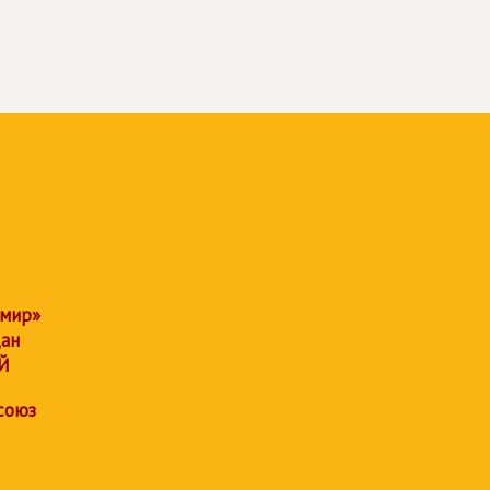
 мир»
дан
Й
союз