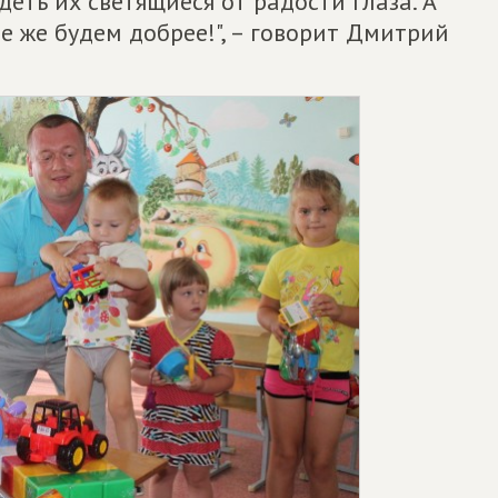
деть их светящиеся от радости глаза. А
е же будем добрее!", – говорит Дмитрий