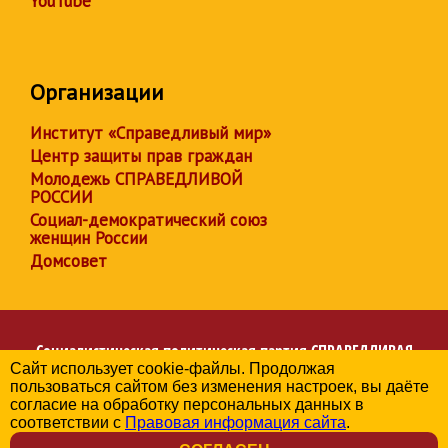
YouTube
Организации
Институт «Справедливый мир»
Центр защиты прав граждан
Молодежь СПРАВЕДЛИВОЙ
РОССИИ
Социал-демократический союз
женщин России
Домсовет
Социалистическая политическая партия
СПРАВЕДЛИВАЯ
Сайт использует cookie-файлы. Продолжая
РОССИЯ
пользоваться сайтом без изменения настроек, вы даёте
Региональное отделение партии в Белгородской области
согласие на обработку персональных данных в
© 2006-2026
соответствии с
Правовая информация сайта
.
Политика в отношении обработки персональных данных