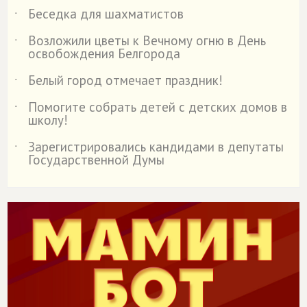
Беседка для шахматистов
˙
Возложили цветы к Вечному огню в День
˙
освобождения Белгорода
Белый город отмечает праздник!
˙
Помогите собрать детей с детских домов в
˙
школу!
Зарегистрировались кандидами в депутаты
˙
Государственной Думы