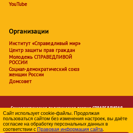
YouTube
Организации
Институт «Справедливый мир»
Центр защиты прав граждан
Молодежь СПРАВЕДЛИВОЙ
РОССИИ
Социал-демократический союз
женщин России
Домсовет
Социалистическая политическая партия
СПРАВЕДЛИВАЯ
Сайт использует cookie-файлы. Продолжая
РОССИЯ
пользоваться сайтом без изменения настроек, вы даёте
Региональное отделение партии в Белгородской области
согласие на обработку персональных данных в
© 2006-2026
соответствии с
Правовая информация сайта
.