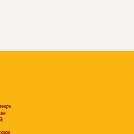
 мир»
дан
Й
союз