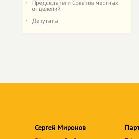
Председатели Советов местных
˙
отделений
Депутаты
˙
Сергей Миронов
Пар