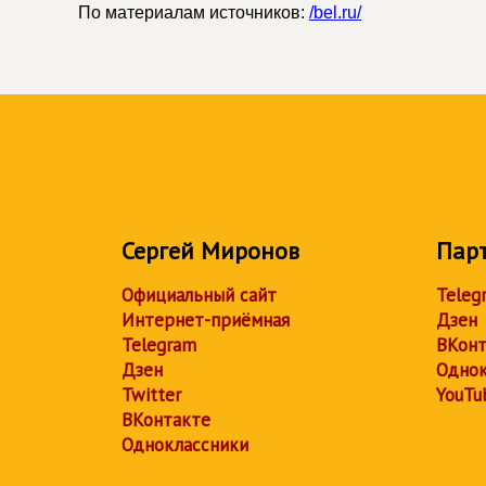
По материалам источников:
/bel.ru/
Сергей Миронов
Пар
Официальный сайт
Teleg
Интернет-приёмная
Дзен
Telegram
ВКонт
Дзен
Однок
Twitter
YouTu
ВКонтакте
Одноклассники