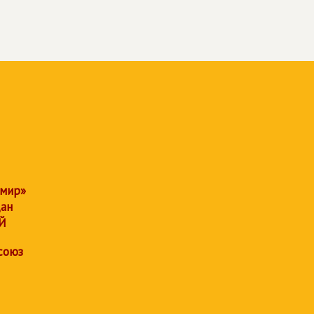
 мир»
дан
Й
союз