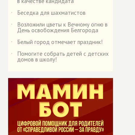
в качестве кандидата
Беседка для шахматистов
˙
Возложили цветы к Вечному огню в
˙
День освобождения Белгорода
Белый город отмечает праздник!
˙
Помогите собрать детей с детских
˙
домов в школу!