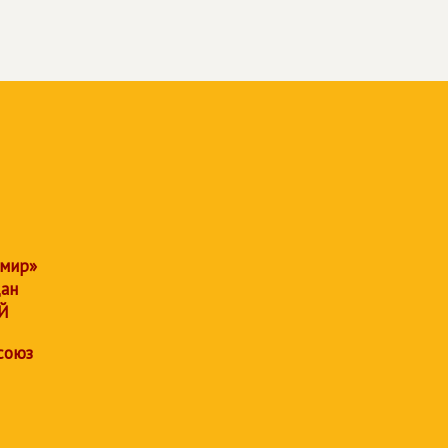
 мир»
дан
Й
союз