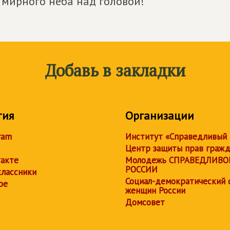
 мирного неба над головой!
Добавь в закладки
тия
Организации
ram
Институт «Справедливый
Центр защиты прав граж
акте
Молодежь СПРАВЕДЛИВО
РОССИИ
лассники
Социал-демократический 
be
женщин России
Домсовет