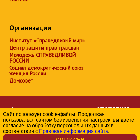
Организации
Институт «Справедливый мир»
Центр защиты прав граждан
Молодежь СПРАВЕДЛИВОЙ
РОССИИ
Социал-демократический союз
женщин России
Домсовет
Социалистическая политическая партия
СПРАВЕДЛИВАЯ
Сайт использует cookie-файлы. Продолжая
РОССИЯ
пользоваться сайтом без изменения настроек, вы даёте
Региональное отделение партии в Белгородской области
согласие на обработку персональных данных в
© 2006-2026
соответствии с
Правовая информация сайта
.
Политика в отношении обработки персональных данных
СОГЛАСЕН