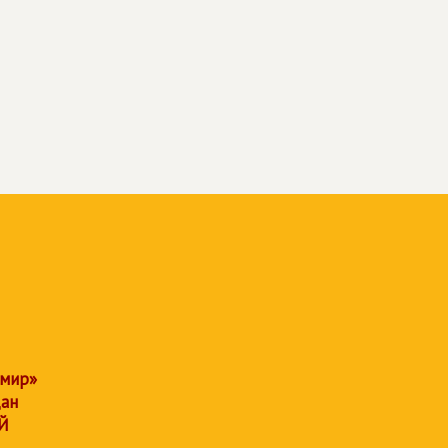
 мир»
дан
Й