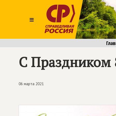
≡
Глав
С Праздником 
06 марта 2021