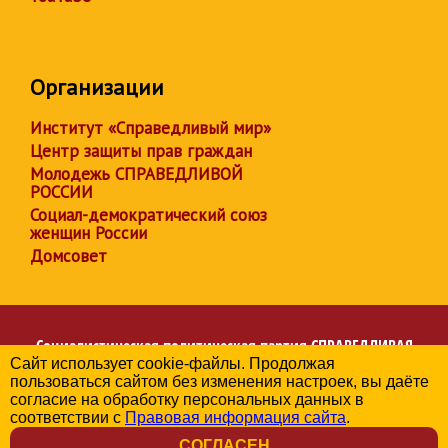
Организации
Институт «Справедливый мир»
Центр защиты прав граждан
Молодежь СПРАВЕДЛИВОЙ
РОССИИ
Социал-демократический союз
женщин России
Домсовет
Социалистическая политическая партия
СПРАВЕДЛИВАЯ
Сайт использует cookie-файлы. Продолжая
РОССИЯ
пользоваться сайтом без изменения настроек, вы даёте
Региональное отделение партии в Белгородской области
согласие на обработку персональных данных в
© 2006-2026
соответствии с
Правовая информация сайта
.
Политика в отношении обработки персональных данных
СОГЛАСЕН