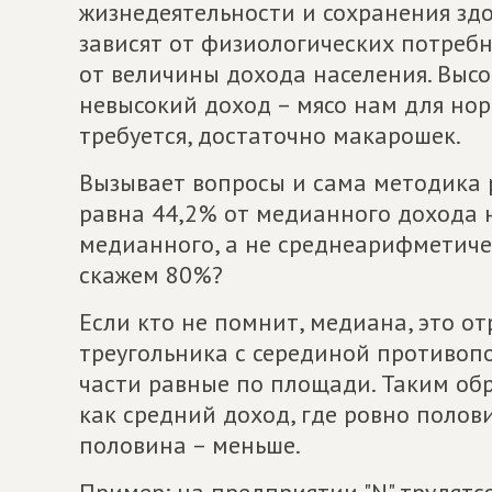
жизнедеятельности и сохранения зд
зависят от физиологических потребн
от величины дохода населения. Высо
невысокий доход – мясо нам для но
требуется, достаточно макарошек.
Вызывает вопросы и сама методика 
равна 44,2% от медианного дохода н
медианного, а не среднеарифметичес
скажем 80%?
Если кто не помнит, медиана, это 
треугольника с серединой противоп
части равные по площади. Таким об
как средний доход, где ровно полов
половина – меньше.
Пример: на предприятии "N" трудятся