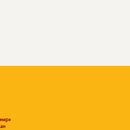
 мир»
дан