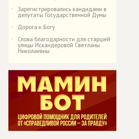
Зарегистрировались кандидами в
˙
депутаты Государственной Думы
Дорога к Богу
˙
Слова благодарности для старшей
˙
улицы Искандеровой Светланы
Николаевны