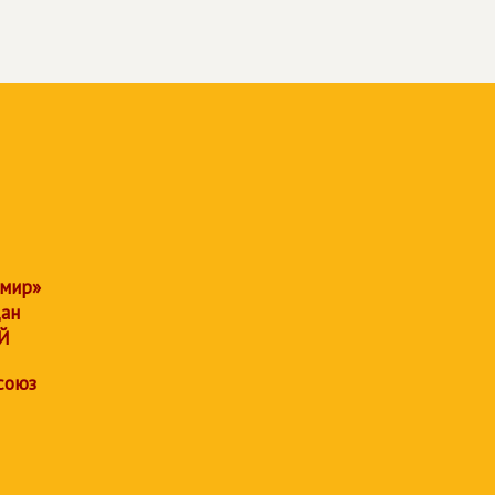
 мир»
дан
Й
союз