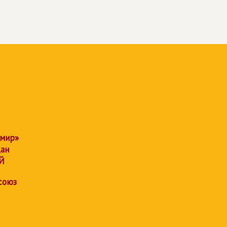
 мир»
дан
Й
союз