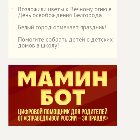
Возложили цветы к Вечному огню в
˙
День освобождения Белгорода
Белый город отмечает праздник!
˙
Помогите собрать детей с детских
˙
домов в школу!