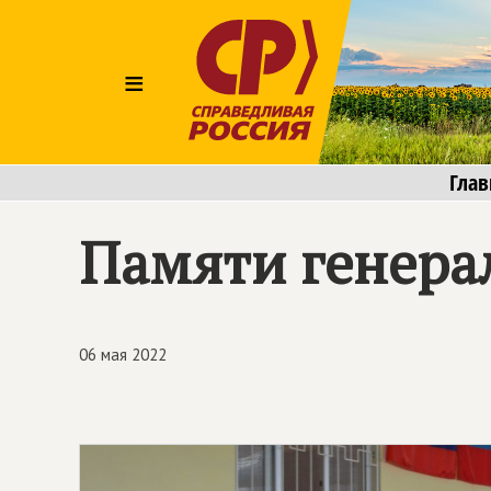
≡
Глав
Памяти генера
06 мая 2022