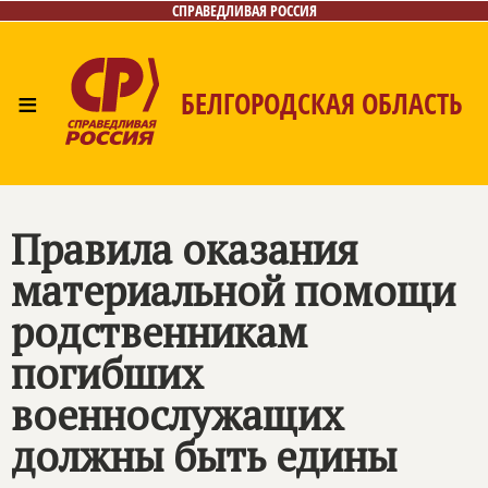
СПРАВЕДЛИВАЯ РОССИЯ
≡
БЕЛГОРОДСКАЯ ОБЛАСТЬ
Главная
Новости
Лица
Фото/Видео
Газета
Контакты
Правила оказания
материальной помощи
родственникам
погибших
военнослужащих
должны быть едины