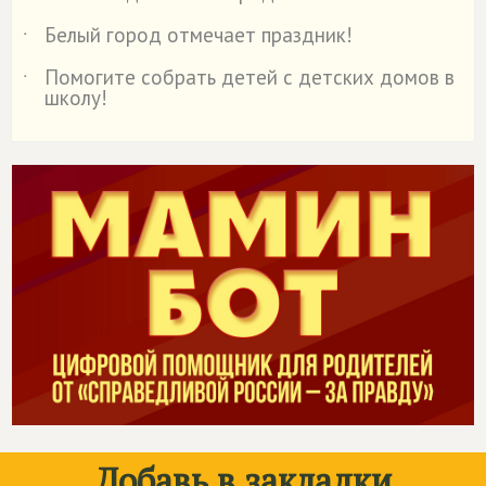
Белый город отмечает праздник!
˙
Помогите собрать детей с детских домов в
˙
школу!
Добавь в закладки