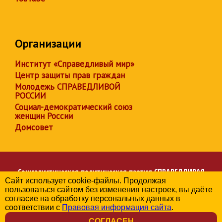
Организации
Институт «Справедливый мир»
Центр защиты прав граждан
Молодежь СПРАВЕДЛИВОЙ
РОССИИ
Социал-демократический союз
женщин России
Домсовет
Социалистическая политическая партия
СПРАВЕДЛИВАЯ
Сайт использует cookie-файлы. Продолжая
РОССИЯ
пользоваться сайтом без изменения настроек, вы даёте
Региональное отделение партии в Белгородской области
согласие на обработку персональных данных в
© 2006-2026
соответствии с
Правовая информация сайта
.
Политика в отношении обработки персональных данных
СОГЛАСЕН