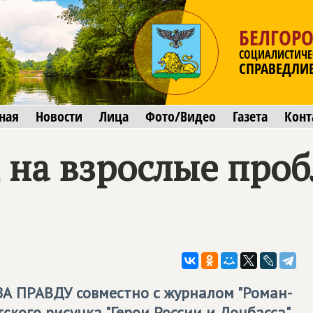
БЕЛГОРО
СОЦИАЛИСТИЧЕ
СПРАВЕДЛИ
ная
Новости
Лица
Фото/Видео
Газета
Конт
д на взрослые про
ЗА ПРАВДУ
совместно с журналом "Роман-
ского рисунка "Герои России и Донбасса".