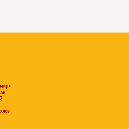
 мир»
дан
Й
союз