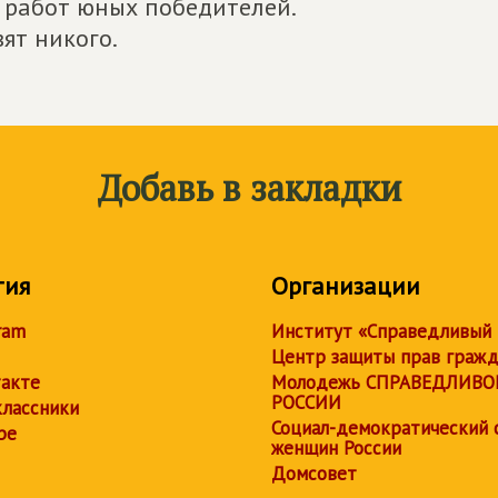
ки работ юных победителей.
ят никого.
Добавь в закладки
тия
Организации
ram
Институт «Справедливый
Центр защиты прав граж
акте
Молодежь СПРАВЕДЛИВО
РОССИИ
лассники
Социал-демократический 
be
женщин России
Домсовет