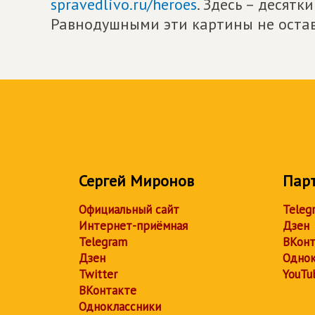
spravedlivo.ru/heroes
. Здесь – десят
Равнодушными эти картины не остав
Сергей Миронов
Пар
Официальный сайт
Teleg
Интернет-приёмная
Дзен
Telegram
ВКонт
Дзен
Однок
Twitter
YouTu
ВКонтакте
Одноклассники