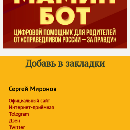
Добавь в закладки
Сергей Миронов
Официальный сайт
Интернет-приёмная
Telegram
Дзен
Twitter