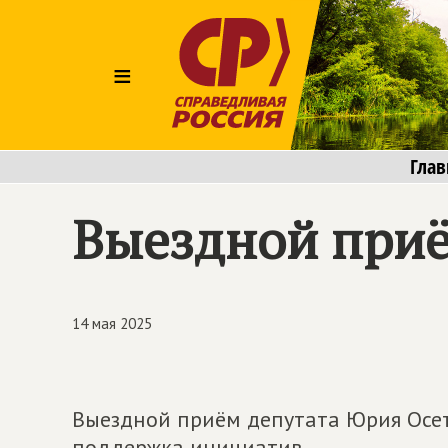
≡
Глав
Выездной приё
14 мая 2025
Выездной приём депутата Юрия Осет
поддержка инициатив