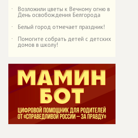
Возложили цветы к Вечному огню в
˙
День освобождения Белгорода
Белый город отмечает праздник!
˙
Помогите собрать детей с детских
˙
домов в школу!