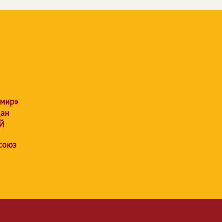
 мир»
дан
Й
союз