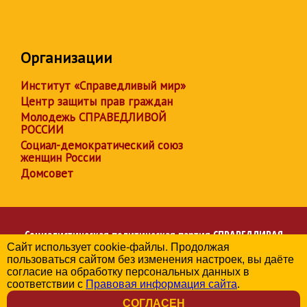
Организации
Институт «Справедливый мир»
Центр защиты прав граждан
Молодежь СПРАВЕДЛИВОЙ
РОССИИ
Социал-демократический союз
женщин России
Домсовет
Социалистическая политическая партия
СПРАВЕДЛИВАЯ
Сайт использует cookie-файлы. Продолжая
РОССИЯ
пользоваться сайтом без изменения настроек, вы даёте
Региональное отделение партии в Белгородской области
согласие на обработку персональных данных в
© 2006-2026
соответствии с
Правовая информация сайта
.
Политика в отношении обработки персональных данных
СОГЛАСЕН