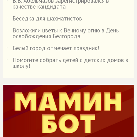
В.В. Абельмазов зарегистрировался в
˙
качестве кандидата
Беседка для шахматистов
˙
Возложили цветы к Вечному огню в День
˙
освобождения Белгорода
Белый город отмечает праздник!
˙
Помогите собрать детей с детских домов в
˙
школу!